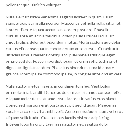
pellentesque ultricies volutpat.
Nulla a elit ut lorem venenatis sagittis laoreet in quam. Etiam
semper adipiscing ullamcorper. Maecenas vel nulla nulla, sit amet
laoreet diam. Aliquam accumsan laoreet posuere. Phasellus
cursus, ante et lacinia faucibus, dolor ipsum ultrices lacus, sit
amet facilisis dolor est bibendum metus. Morbi scelerisque dolor
cursus elit consequat in condimentum ante cursus. Curabitur in
ultricies urna. Praesent dolor justo, pulvinar eu tristique eget,
ornare sed dui. Fusce imperdiet ipsum et enim sollicitudin eget
dignissim ligula interdum. Phasellus bibendum, urna id ornare
gravida, lorem ipsum commodo ipsum, in congue ante orci et velit.
Nulla auctor metus magna, in condimentum leo. Vestibulum
ornare lacinia blandit. Donec ac dolor risus, sit amet congue felis.
Aliquam molestie mi sit amet risus laoreet in varius eros blandit.
Donec sed nisi quis erat porta suscipit sed id quam. Maecenas
sodales arcu est. Ut at nibh velit. Aenean tristique mauris vel eros
aliquam sollicitudin. Cras tempus iaculis nisl nec adipiscing.
Integer lobortis orci vitae massa auctor nec sagittis dolor