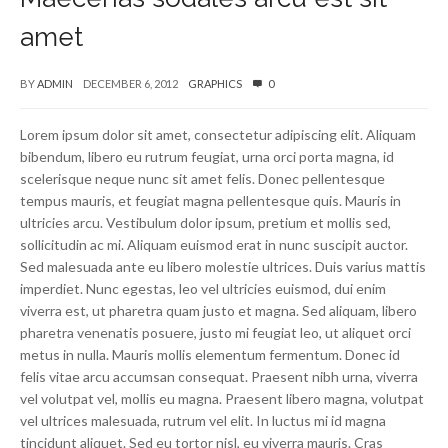
amet
BY
ADMIN
DECEMBER 6, 2012
GRAPHICS
0
Lorem ipsum dolor sit amet, consectetur adipiscing elit. Aliquam
bibendum, libero eu rutrum feugiat, urna orci porta magna, id
scelerisque neque nunc sit amet felis. Donec pellentesque
tempus mauris, et feugiat magna pellentesque quis. Mauris in
ultricies arcu. Vestibulum dolor ipsum, pretium et mollis sed,
sollicitudin ac mi. Aliquam euismod erat in nunc suscipit auctor.
Sed malesuada ante eu libero molestie ultrices. Duis varius mattis
imperdiet. Nunc egestas, leo vel ultricies euismod, dui enim
viverra est, ut pharetra quam justo et magna. Sed aliquam, libero
pharetra venenatis posuere, justo mi feugiat leo, ut aliquet orci
metus in nulla. Mauris mollis elementum fermentum. Donec id
felis vitae arcu accumsan consequat. Praesent nibh urna, viverra
vel volutpat vel, mollis eu magna. Praesent libero magna, volutpat
vel ultrices malesuada, rutrum vel elit. In luctus mi id magna
tincidunt aliquet. Sed eu tortor nisl, eu viverra mauris. Cras